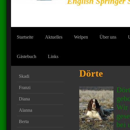
English Springer 
Startseite
Aktuelles
Welpen
Über uns
Gästebuch
Links
Dörte
Skadi
Franzi
Dört
gebo
Diana
Wir 
Alanna
gese
Berta
bei 