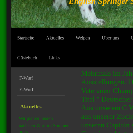
English Springer 
Startseite
Aktuelles
Welpen
Über uns
Gästebuch
Links
Mehrmals im Jah
F-Wurf
Ausstellungen. 
Veteranen Champ
E-Wurf
Titel " Deutsch
Aus unserem C Wu
Aktuelles
aus unserer Zuch
Wir planen unsren
unseren Captain s
nächsten Wurf im Sommer
2025